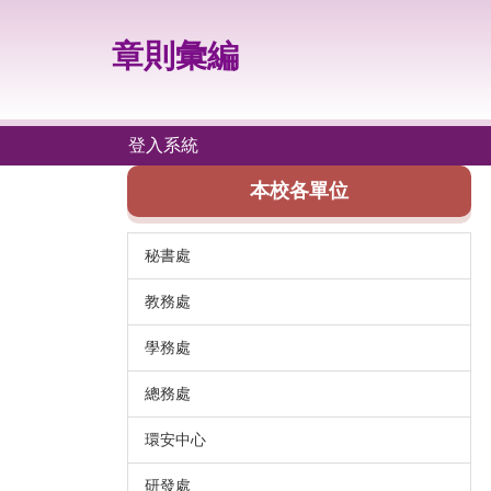
跳
到
章則彙編
主
要
內
容
登入系統
區
本校各單位
秘書處
教務處
學務處
總務處
環安中心
研發處