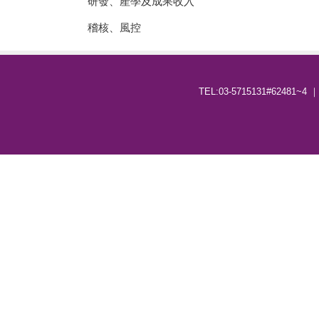
研發、產學及成果收入
稽核、風控
TEL:03-5715131#62481~