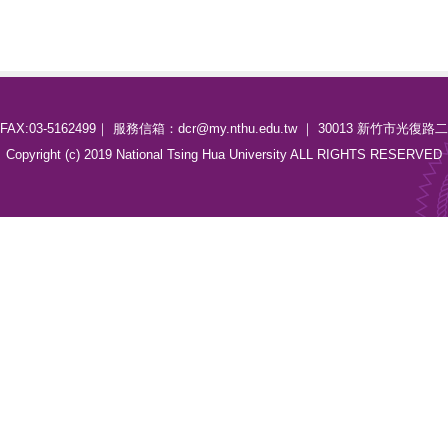
4 ｜FAX:03-5162499｜ 服務信箱：dcr@my.nthu.edu.tw ｜ 30013 新竹市光復
Copyright (c) 2019 National Tsing Hua University ALL RIGHTS RESERVED