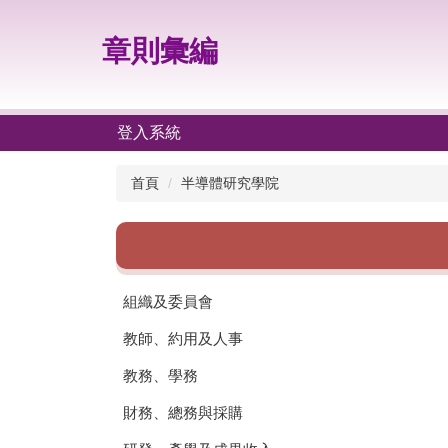
跳
到
章則彙編
主
要
內
容
登入系統
區
首頁
半導體研究學院
組織及委員會
教師、約用及人事
教務、學務
財務、總務與採購