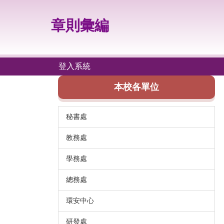
跳
到
章則彙編
主
要
內
容
登入系統
區
本校各單位
秘書處
教務處
學務處
總務處
環安中心
研發處