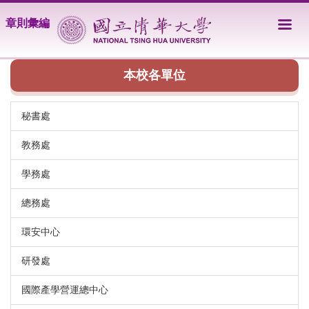
跳
章則彙編
到
主
要
內
本校各單位
容
區
秘書處
教務處
學務處
總務處
環安中心
研發處
國際產學營運總中心