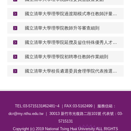
國立清華大學理學院過渡期模式專任教師評量實施要點
國立清華大學理學院教師升等審查細則
國立清華大學理學院延攬及留住特殊優秀人才彈性薪資暨獎勵補助審議辦法
國立清華大學理學院初聘專任教師作業細則
國立清華大學校長遴選委員會理學院代表推選辦法
TEL:03-5715131#62481~4 ｜FAX:03-5162499｜ 服務信箱：
dcr@my.nthu.edu.tw ｜ 30013 新竹市光復路二段101號 代表號：03-
5715131
Copyright (c) 2019 National Tsing Hua University ALL RIGHTS