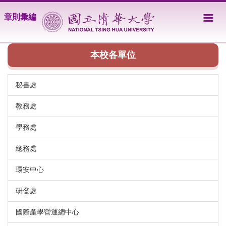
跳
章則彙編
到
主
要
內
本校各單位
容
區
秘書處
教務處
學務處
總務處
環安中心
研發處
國際產學營運總中心